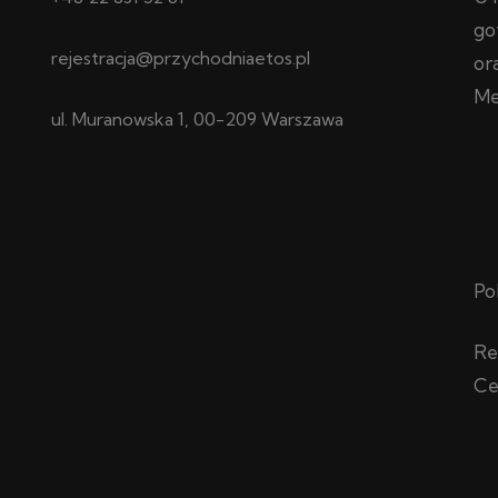
go
rejestracja@przychodniaetos.pl
or
Me
ul. Muranowska 1, 00-209 Warszawa
Po
Re
Ce