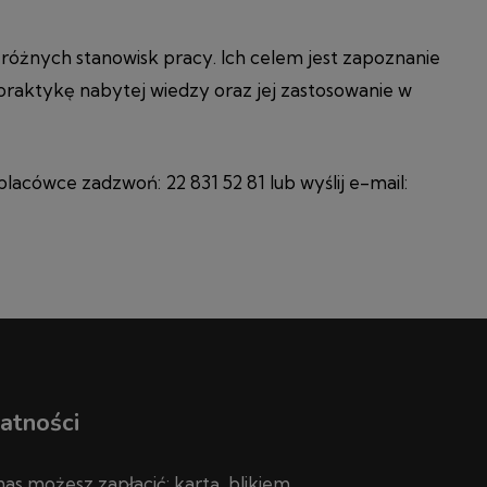
różnych stanowisk pracy. Ich celem jest zapoznanie
raktykę nabytej wiedzy oraz jej zastosowanie w
lacówce zadzwoń: 22 831 52 81 lub wyślij e-mail:
atności
nas możesz zapłacić: kartą, blikiem,