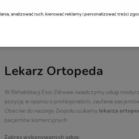
ul. Muranowska 1, 00-209 Warszawa
rejestracj
ia, analizować ruch, kierować reklamy i personalizować treści zgo
I
CENNIK
OFERTY
BLOG
KONTAKT
PRACY
Lekarz Ortopeda
W Rehabilitacji Etos Zdrowie świadczymy usługi medy
pozycję w oparciu o profesjonalizm, zaufanie pacjentó
Obecnie do naszego Zespołu szukamy
lekarza ortope
pacjentów komercyjnych.
Zakres wykonywanych usług: