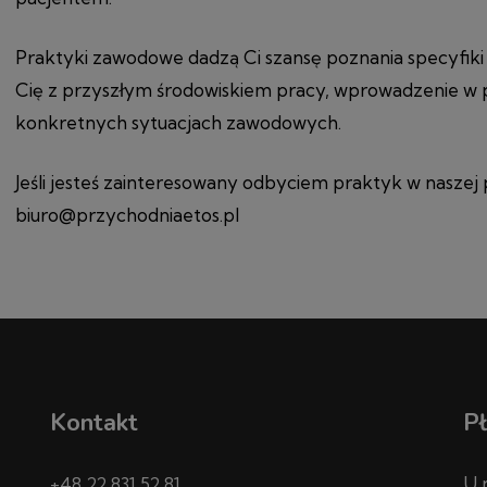
Praktyki zawodowe dadzą Ci szansę poznania specyfiki 
Cię z przyszłym środowiskiem pracy, wprowadzenie w p
konkretnych sytuacjach zawodowych.
Jeśli jesteś zainteresowany odbyciem praktyk w naszej p
biuro@przychodniaetos.pl
Kontakt
Pł
U 
+48 22 831 52 81