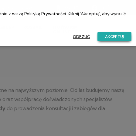
a@przychodniaetos.pl
22 831 52 81
dnie z naszą
Polityką Prywatności
. Kliknij 'Akceptuj', aby wyrazić
SKLEP
KOSZYK
UMÓW SIĘ
ONLINE
ODRZUĆ
AKCEPTUJ
czne na najwyższym poziomie. Od lat budujemy naszą
w oraz współpracę doświadczonych specjalistów.
dy
do prowadzenia konsultacji i zabiegów dla