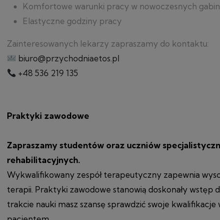
Komfortowe warunki pracy w nowoczesnych gabi
Elastyczne godziny pracy
Zainteresowanych lekarzy zapraszamy do kontaktu:
biuro@przychodniaetos.pl
+48 536 219 135
Praktyki zawodowe
Zapraszamy studentów oraz uczniów specjalistycz
rehabilitacyjnych.
Wykwalifikowany zespół terapeutyczny zapewnia wysok
terapii. Praktyki zawodowe stanowią doskonały wstęp d
trakcie nauki masz szansę sprawdzić swoje kwalifikac
pacjentem.