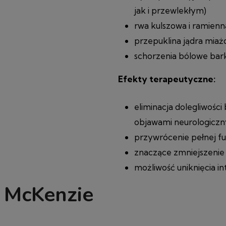
jak i przewlekłym)
rwa kulszowa i ramienn
przepuklina jądra mia
schorzenia bólowe ba
Efekty
terapeutyczne:
eliminacja dolegliwośc
objawami neurologiczny
przywrócenie pełnej fu
znaczące zmniejszeni
możliwość uniknięcia in
 McKenzie