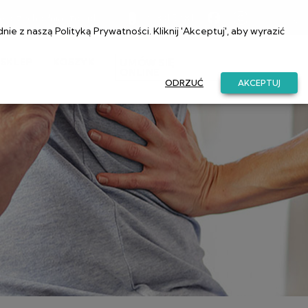
a@przychodniaetos.pl
22 831 52 81
dnie z naszą
Polityką Prywatności
. Kliknij 'Akceptuj', aby wyrazić
SKLEP
KOSZYK
UMÓW SIĘ
ONLINE
ODRZUĆ
AKCEPTUJ