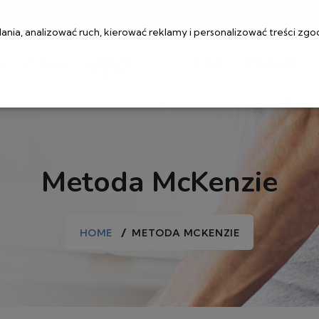
ul. Muranowska 1, 00-209 Warszawa
rejestracj
ia, analizować ruch, kierować reklamy i personalizować treści zgo
I
CENNIK
OFERTY
BLOG
KONTAKT
PRACY
Metoda McKenzie
HOME
METODA MCKENZIE