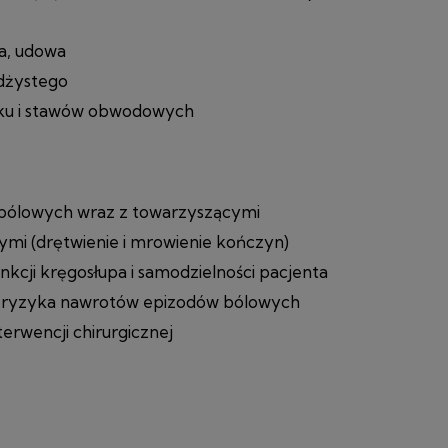
a, udowa
żdżystego
rku i stawów obwodowych
i bólowych wraz z towarzyszącymi
mi (drętwienie i mrowienie kończyn)
nkcji kręgosłupa i samodzielności pacjenta
e ryzyka nawrotów epizodów bólowych
terwencji chirurgicznej