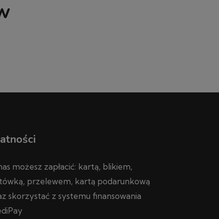
ów
atności
nas możesz zapłacić: kartą, blikiem,
tówką, przelewem, kartą podarunkową
az skorzystać z systemu finansowania
diPay