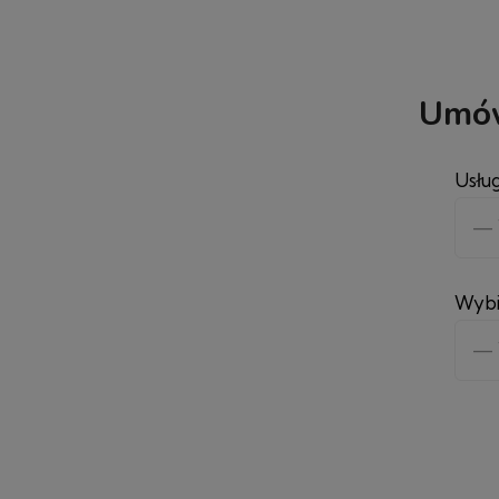
Umów
Usłu
Wybi