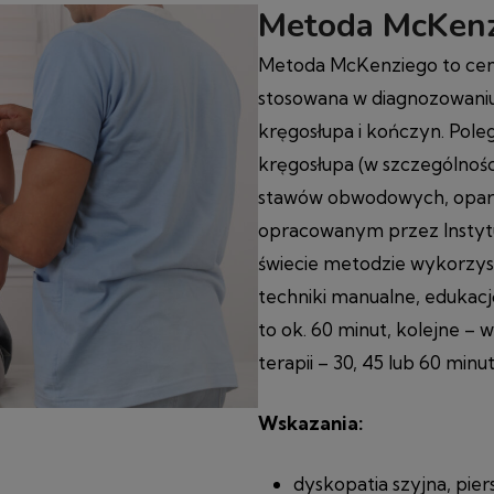
Metoda McKenz
Metoda McKenziego to cen
stosowana w diagnozowaniu
kręgosłupa i kończyn. Poleg
kręgosłupa (w szczególnoś
stawów obwodowych, opart
opracowanym przez Instytu
świecie metodzie wykorzyst
techniki manualne, edukac
to ok. 60 minut, kolejne –
terapii – 30, 45 lub 60 minut
Wskazania:
dyskopatia szyjna, pie