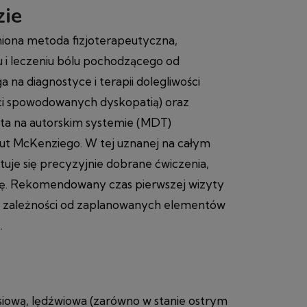
ie
iona metoda fizjoterapeutyczna,
 i leczeniu bólu pochodzącego od
a na diagnostyce i terapii dolegliwości
ci spowodowanych dyskopatią) oraz
a na autorskim systemie (MDT)
t McKenziego. W tej uznanej na całym
uje się precyzyjnie dobrane ćwiczenia,
ję. Rekomendowany czas pierwszej wizyty
 w zależności od zaplanowanych elementów
.
rsiową, lędźwiowa (zarówno w stanie ostrym