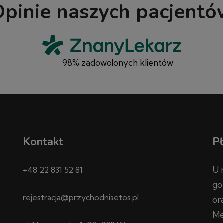
pinie naszych pacjent
98% zadowolonych klientów
Kontakt
Pł
U 
+48 22 831 52 81
go
rejestracja@przychodniaetos.pl
or
Me