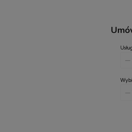
Umów
Usłu
Wybi