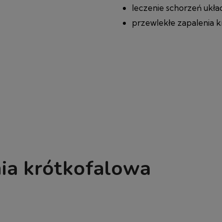
leczenie schorzeń ukł
przewlekłe zapalenia kr
mia krótkofalowa