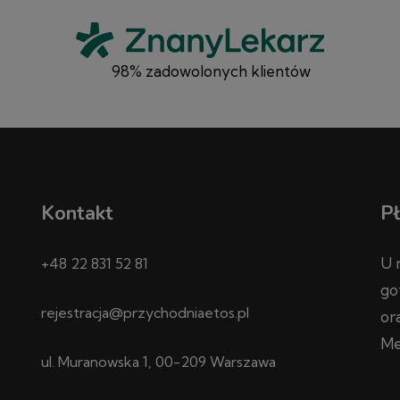
98% zadowolonych klientów
Kontakt
Pł
U 
+48 22 831 52 81
go
rejestracja@przychodniaetos.pl
or
Me
ul. Muranowska 1, 00-209 Warszawa