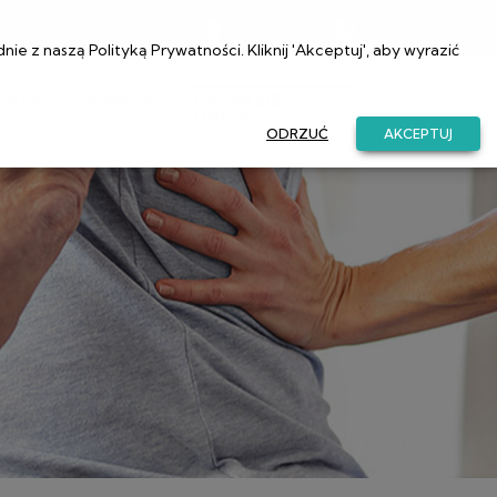
a@przychodniaetos.pl
22 831 52 81
dnie z naszą
Polityką Prywatności
. Kliknij 'Akceptuj', aby wyrazić
SKLEP
KOSZYK
UMÓW SIĘ
ONLINE
ODRZUĆ
AKCEPTUJ
a