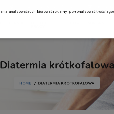
ul. Muranowska 1, 00-209 Warszawa
rejestracj
ia, analizować ruch, kierować reklamy i personalizować treści zgo
I
CENNIK
OFERTY
BLOG
KONTAKT
PRACY
Diatermia krótkofalow
HOME
DIATERMIA KRÓTKOFALOWA