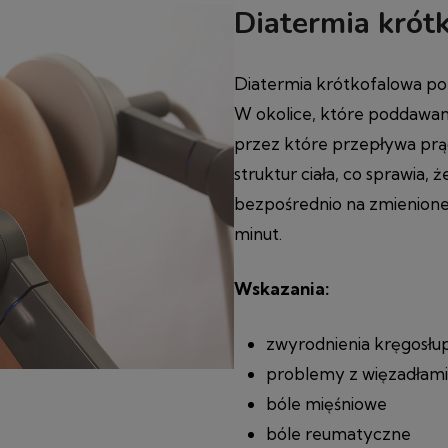
Diatermia krót
Diatermia krótkofalowa po
W okolice, które poddawane
przez które przepływa prą
struktur ciała, co sprawia, 
bezpośrednio na zmienione
minut.
Wskazania:
zwyrodnienia kręgosłu
problemy z więzadłami
bóle mięśniowe
bóle reumatyczne