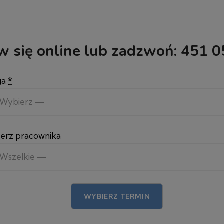
 się online lub zadzwoń:
451 0
ga
*
erz pracownika
WYBIERZ TERMIN