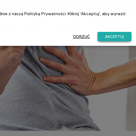
a@przychodniaetos.pl
22 831 52 81
dnie z naszą
Polityką Prywatności
. Kliknij 'Akceptuj', aby wyrazić
SKLEP
KOSZYK
UMÓW SIĘ
ONLINE
ODRZUĆ
AKCEPTUJ