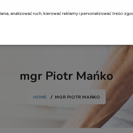
ul. Muranowska 1, 00-209 Warszawa
rejestracj
ia, analizować ruch, kierować reklamy i personalizować treści zgo
I
CENNIK
OFERTY
BLOG
KONTAKT
PRACY
mgr Piotr Mańko
HOME
MGR PIOTR MAŃKO