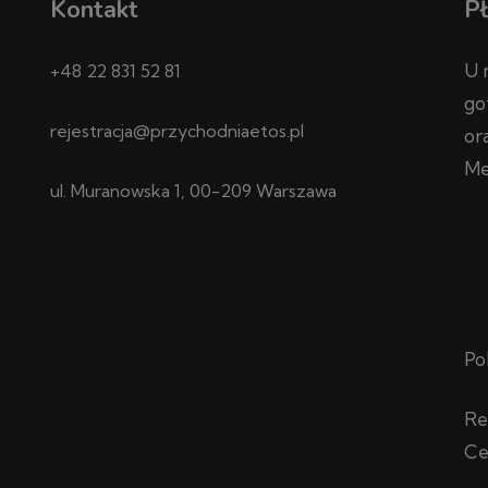
Kontakt
Pł
U 
+48 22 831 52 81
go
rejestracja@przychodniaetos.pl
or
Me
ul. Muranowska 1, 00-209 Warszawa
Po
Re
Ce