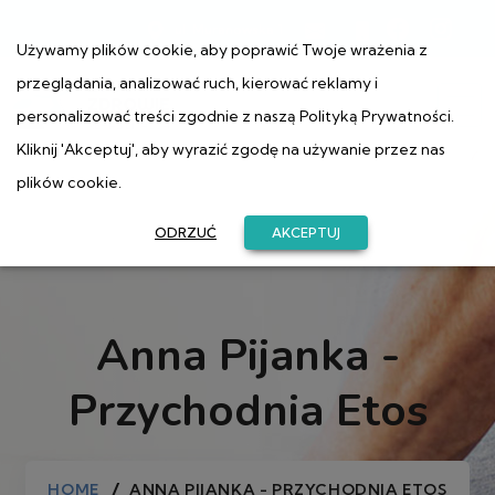
ul. Muranowska 1
Używamy plików cookie, aby poprawić Twoje wrażenia z
przeglądania, analizować ruch, kierować reklamy i
personalizować treści zgodnie z naszą
Polityką Prywatności
.
Kliknij 'Akceptuj', aby wyrazić zgodę na używanie przez nas
plików cookie.
ODRZUĆ
AKCEPTUJ
Anna Pijanka -
Przychodnia Etos
HOME
ANNA PIJANKA - PRZYCHODNIA ETOS