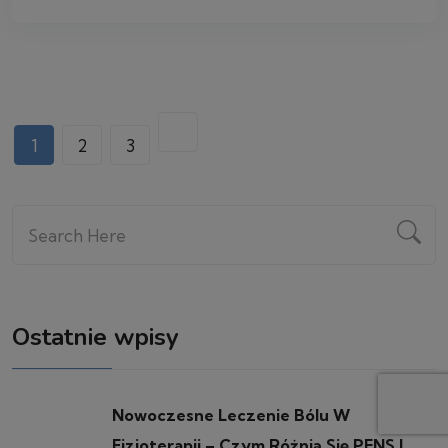
1
2
3
Ostatnie wpisy
Nowoczesne Leczenie Bólu W
Fizjoterapii – Czym Różnią Się PENS I