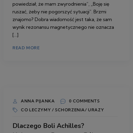
powiedział, że mam zwyrodnienia”, „Boję się
ruszać, żeby nie pogorszyć sytuacji”. Brzmi
znajomo? Dobra wiadomość jest taka, że sam
wynik rezonansu magnetycznego nie oznacza
[…]
READ MORE
25 CZERWCA 2026
ANNA PIJANKA
0 COMMENTS
CO LECZYMY / SCHORZENIA/ URAZY
Dlaczego Boli Achilles?