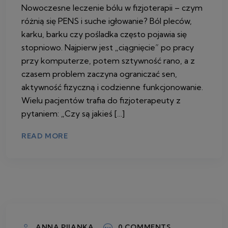
Nowoczesne leczenie bólu w fizjoterapii – czym
różnią się PENS i suche igłowanie? Ból pleców,
karku, barku czy pośladka często pojawia się
stopniowo. Najpierw jest „ciągnięcie” po pracy
przy komputerze, potem sztywność rano, a z
czasem problem zaczyna ograniczać sen,
aktywność fizyczną i codzienne funkcjonowanie.
Wielu pacjentów trafia do fizjoterapeuty z
pytaniem: „Czy są jakieś […]
READ MORE
22 LIPCA 2026
ANNA PIJANKA
0 COMMENTS