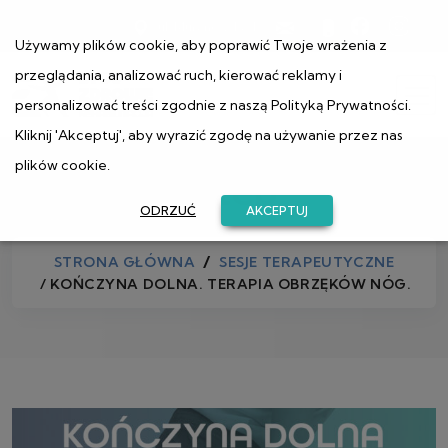
ul. Muranowska 1
Używamy plików cookie, aby poprawić Twoje wrażenia z
przeglądania, analizować ruch, kierować reklamy i
personalizować treści zgodnie z naszą
Polityką Prywatności
.
Kliknij 'Akceptuj', aby wyrazić zgodę na używanie przez nas
plików cookie.
Sklep
ODRZUĆ
AKCEPTUJ
STRONA GŁÓWNA
SESJE TERAPEUTYCZNE
/ KOŃCZYNA DOLNA. TERAPIA OBRZĘKÓW NÓG.