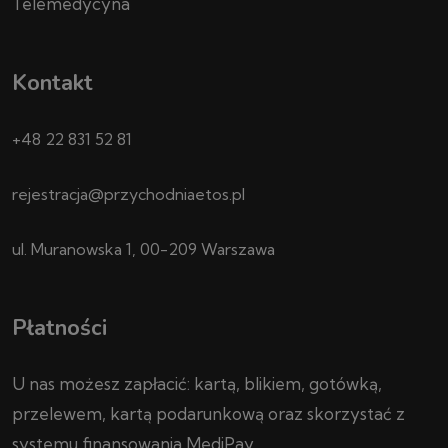
Telemedycyna
Kontakt
+48 22 831 52 81
rejestracja@przychodniaetos.pl
ul. Muranowska 1, 00-209 Warszawa
Płatności
U nas możesz zapłacić: kartą, blikiem, gotówką,
przelewem, kartą podarunkową oraz skorzystać z
systemu finansowania MediPay