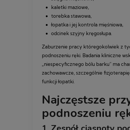
kaletki maziowe,
torebka stawowa,
łopatka i jej kontrola mięśniowa,
odcinek szyjny kręgosłupa.
Zaburzenie pracy któregokolwiek z t
podnoszeniu ręki. Badania kliniczne w
„niespecyficznego bólu barku” ma char
zachowawcze, szczególnie fizjoterapię
funkcji łopatki.
Najczęstsze prz
podnoszeniu ręk
1. Zespół ciasnoty p