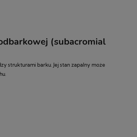
podbarkowej (subacromial
zy strukturami barku. Jej stan zapalny może
hu.