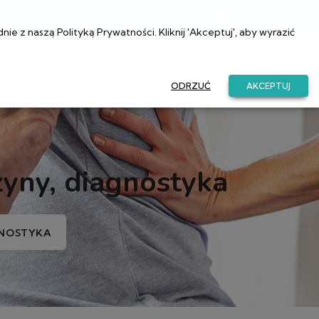
a@przychodniaetos.pl
22 831 52 81
dnie z naszą
Polityką Prywatności
. Kliknij 'Akceptuj', aby wyrazić
SKLEP
KOSZYK
UMÓW SIĘ
ONLINE
ODRZUĆ
AKCEPTUJ
zyny, diagnostyka
GNOSTYKA