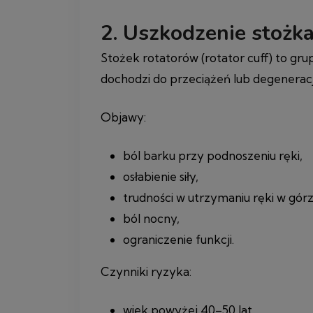
2. Uszkodzenie stożk
Stożek rotatorów (rotator cuff) to gru
dochodzi do przeciążeń lub degeneracj
Objawy:
ból barku przy podnoszeniu ręki,
osłabienie siły,
trudności w utrzymaniu ręki w górz
ból nocny,
ograniczenie funkcji.
Czynniki ryzyka:
wiek powyżej 40–50 lat,