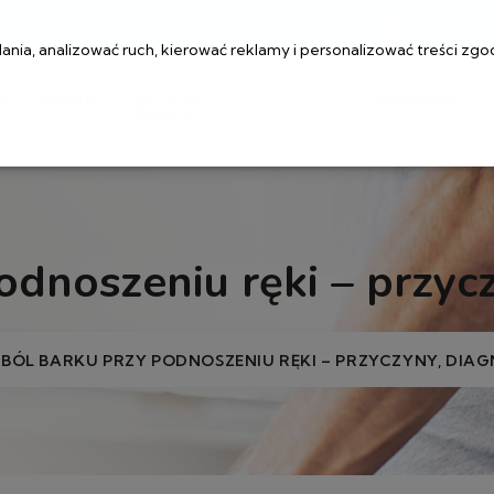
ul. Muranowska 1, 00-209 Warszawa
rejestracj
ia, analizować ruch, kierować reklamy i personalizować treści zgo
I
CENNIK
OFERTY
BLOG
KONTAKT
PRACY
odnoszeniu ręki – przyc
BÓL BARKU PRZY PODNOSZENIU RĘKI – PRZYCZYNY, DIA