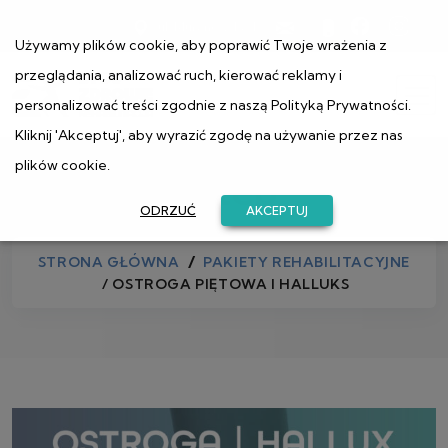
ul. Muranowska 1
Używamy plików cookie, aby poprawić Twoje wrażenia z
przeglądania, analizować ruch, kierować reklamy i
personalizować treści zgodnie z naszą
Polityką Prywatności
.
Kliknij 'Akceptuj', aby wyrazić zgodę na używanie przez nas
plików cookie.
Sklep
ODRZUĆ
AKCEPTUJ
STRONA GŁÓWNA
PAKIETY REHABILITACYJNE
/ OSTROGA PIĘTOWA I HALLUKS