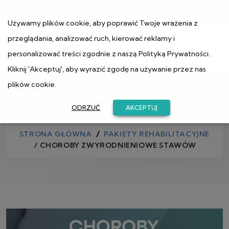
ul. Muranowska 1
Używamy plików cookie, aby poprawić Twoje wrażenia z
przeglądania, analizować ruch, kierować reklamy i
personalizować treści zgodnie z naszą
Polityką Prywatności
.
Kliknij 'Akceptuj', aby wyrazić zgodę na używanie przez nas
plików cookie.
Sklep
ODRZUĆ
AKCEPTUJ
STRONA GŁÓWNA
PAKIETY REHABILITACYJNE
/ CHOROBY ZWYRODNIENIOWE STAWÓW