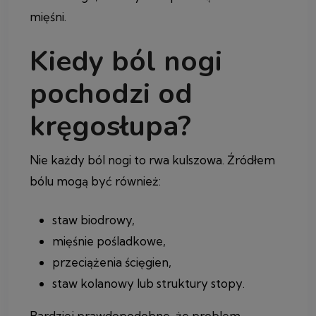
mięśni.
Kiedy ból nogi
pochodzi od
kręgosłupa?
Nie każdy ból nogi to rwa kulszowa. Źródłem
bólu mogą być również:
staw biodrowy,
mięśnie pośladkowe,
przeciążenia ścięgien,
staw kolanowy lub struktury stopy.
Bardziej prawdopodobne, że problem