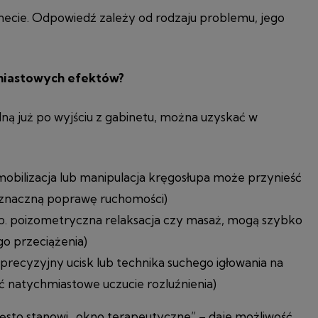
necie. Odpowiedź zależy od rodzaju problemu, jego
miastowych efektów?
ną już po wyjściu z gabinetu, można uzyskać w
 mobilizacja lub manipulacja kręgosłupa może przynieść
 znaczną poprawę ruchomości)
p. poizometryczna relaksacja czy masaż, mogą szybko
go przeciążenia)
(precyzyjny ucisk lub technika suchego igłowania na
natychmiastowe uczucie rozluźnienia)
zęsto stanowi „okno terapeutyczne” – daje możliwość