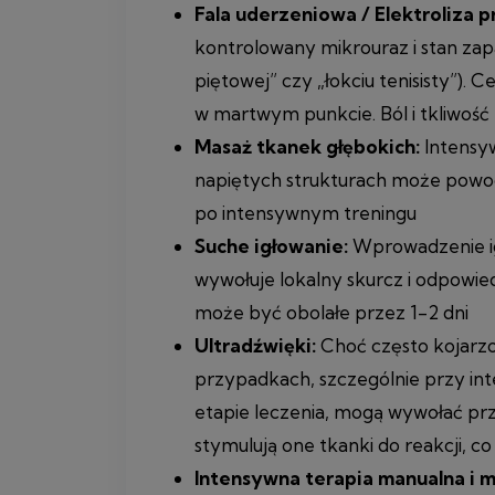
Fala uderzeniowa / Elektroliza 
kontrolowany mikrouraz i stan zap
piętowej” czy „łokciu tenisisty”). 
w martwym punkcie. Ból i tkliwoś
Masaż tkanek głębokich:
Intensyw
napiętych strukturach może powo
po intensywnym treningu
Suche igłowanie:
Wprowadzenie ig
wywołuje lokalny skurcz i odpowie
może być obolałe przez 1-2 dni
Ultradźwięki:
Choć często kojarzo
przypadkach, szczególnie przy in
etapie leczenia, mogą wywołać prze
stymulują one tkanki do reakcji, co
Intensywna terapia manualna i mo