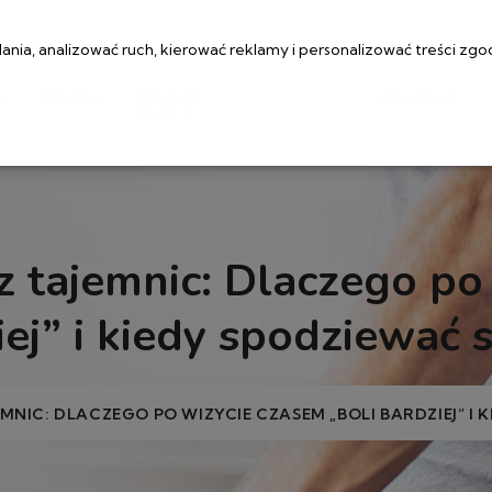
ul. Muranowska 1, 00-209 Warszawa
rejestracj
ia, analizować ruch, kierować reklamy i personalizować treści zgo
I
CENNIK
OFERTY
BLOG
KONTAKT
PRACY
ez tajemnic: Dlaczego po
iej” i kiedy spodziewać 
EMNIC: DLACZEGO PO WIZYCIE CZASEM „BOLI BARDZIEJ” I 