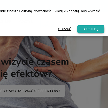
a@przychodniaetos.pl
22 831 52 81
dnie z naszą
Polityką Prywatności
. Kliknij 'Akceptuj', aby wyrazić
SKLEP
KOSZYK
UMÓW SIĘ
ONLINE
ODRZUĆ
AKCEPTUJ
 wizycie czasem
się efektów?
KIEDY SPODZIEWAĆ SIĘ EFEKTÓW?