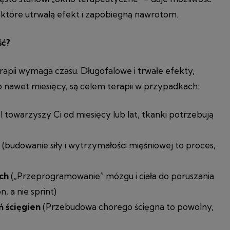
które utrwalą efekt i zapobiegną nawrotom.
ść?
rapii wymaga czasu. Długofalowe i trwałe efekty,
ub nawet miesięcy, są celem terapii w przypadkach:
ból towarzyszy Ci od miesięcy lub lat, tkanki potrzebują
i
(budowanie siły i wytrzymałości mięśniowej to proces,
ych
(„Przeprogramowanie” mózgu i ciała do poruszania
, a nie sprint)
ń ścięgien
(Przebudowa chorego ścięgna to powolny,