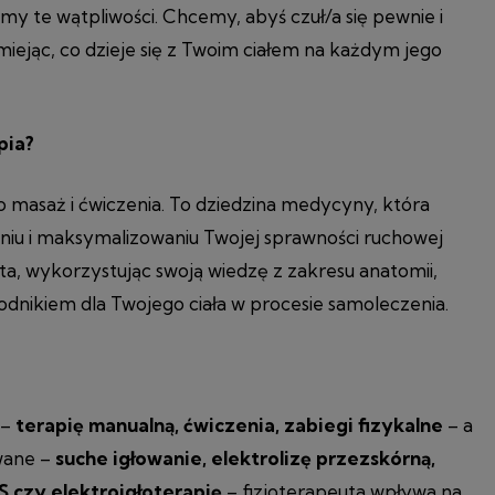
y te wątpliwości. Chcemy, abyś czuł/a się pewnie i
iejąc, co dzieje się z Twoim ciałem na każdym jego
pia?
ko masaż i ćwiczenia. To dziedzina medycyny, która
niu i maksymalizowaniu Twojej sprawności ruchowej
uta, wykorzystując swoją wiedzę z zakresu anatomii,
zewodnikiem dla Twojego ciała w procesie samoleczenia.
 –
terapię manualną, ćwiczenia, zabiegi fizykalne
– a
wane –
suche igłowanie, elektrolizę przezskórną,
 czy elektroigłoterapię
– fizjoterapeuta wpływa na