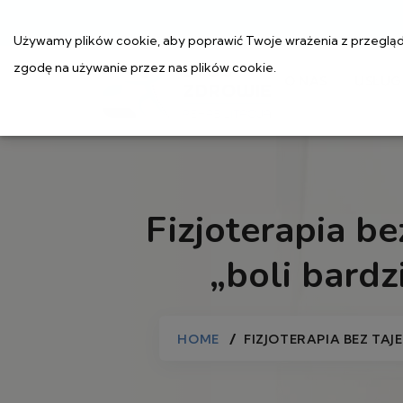
Używamy plików cookie, aby poprawić Twoje wrażenia z przeglądan
zgodę na używanie przez nas plików cookie.
O NAS
USŁUG
Fizjoterapia b
„boli bardz
HOME
FIZJOTERAPIA BEZ TAJ