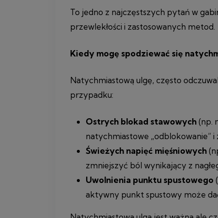
To jedno z najczęstszych pytań w gabi
przewlekłości i zastosowanych metod.
Kiedy mogę spodziewać się natych
Natychmiastową ulgę, często odczuwal
przypadku:
Ostrych blokad stawowych
(np.
natychmiastowe „odblokowanie” i
Świeżych napięć mięśniowych
(n
zmniejszyć ból wynikający z nagłe
Uwolnienia punktu spustowego
aktywny punkt spustowy może dać 
Natychmiastowa ulga jest ważna ale c