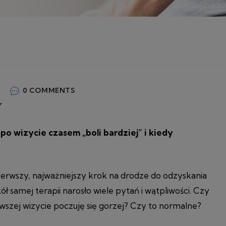
A
0 COMMENTS
Y
po wizycie czasem „boli bardziej” i kiedy
pierwszy, najważniejszy krok na drodze do odzyskania
ół samej terapii narosło wiele pytań i wątpliwości. Czy
erwszej wizycie poczuję się gorzej? Czy to normalne?