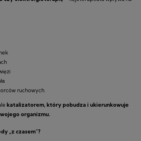
anek
ach
więzi
ła
zorców ruchowych.
ale
katalizatorem, który pobudza i ukierunkowuje
Twojego organizmu.
iedy „z czasem”?