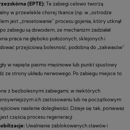
przezskórna (EPTE):
Te zabiegi celowo tworzą
alny w przewlekle chorej tkance (np. w „ostrodze
Celem jest „zresetowanie” procesu gojenia, który utknął
ć po zabiegu są dowodem, że mechanizm zadziałał
na praca na głęboko położonych, sklejonych i
dować przejściową bolesność, podobną do „zakwasów”
ły w napięte pasmo mięśniowe lub punkt spustowy
dź ze strony układu nerwowego. Po zabiegu miejsce to
ne z bezbolesnymi zabiegami, w niektórych
tensywniejszym ich zastosowaniu lub na początkowym
jściowe nasilenie dolegliwości. Dzieje się tak, ponieważ
 jest częścią procesu regeneracji
bilizacje:
Uwalnianie zablokowanych stawów i