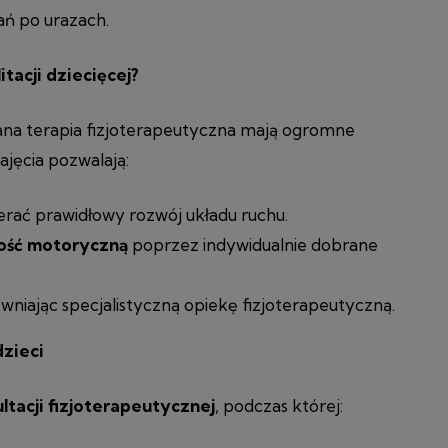
ń po urazach.
tacji dziecięcej?
ana terapia fizjoterapeutyczna mają ogromne
ajęcia pozwalają:
erać prawidłowy rozwój układu ruchu.
ność motoryczną
poprzez indywidualnie dobrane
niając specjalistyczną opiekę fizjoterapeutyczną.
dzieci
ltacji fizjoterapeutycznej
, podczas której: