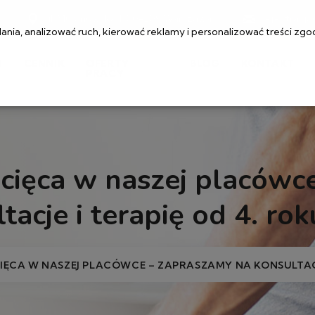
ul. Muranowska 1, 00-209 Warszawa
rejestracj
ia, analizować ruch, kierować reklamy i personalizować treści zgo
I
CENNIK
OFERTY
BLOG
KONTAKT
PRACY
iecięca w naszej placówc
tacje i terapię od 4. rok
CIĘCA W NASZEJ PLACÓWCE – ZAPRASZAMY NA KONSULTACJ