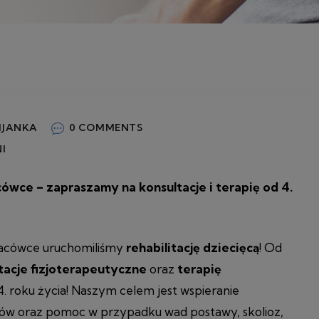
IJANKA
0 COMMENTS
I
cówce – zapraszamy na konsultacje i terapię od 4.
placówce uruchomiliśmy
rehabilitację dziecięcą
! Od
tacje fizjoterapeutyczne
oraz
terapię
4. roku życia! Naszym celem jest wspieranie
ów oraz pomoc w przypadku wad postawy, skolioz,