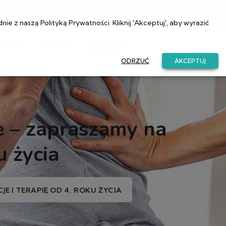
a@przychodniaetos.pl
22 831 52 81
dnie z naszą
Polityką Prywatności
. Kliknij 'Akceptuj', aby wyrazić
SKLEP
KOSZYK
UMÓW SIĘ
ONLINE
ODRZUĆ
AKCEPTUJ
e – zapraszamy na
u życia
E I TERAPIĘ OD 4. ROKU ŻYCIA