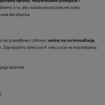
sjonalną opiekę, indywidualne podejście i
adbamy o to, aby każda wizyta była nie tylko
towa dla dziecka.
ło się prawidłowo i zdrowo,
umów się na konsultację
. Zapraszamy dzieci od 4. roku życia na indywidualną
ego dziecka!
l