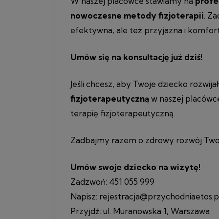
W naszej placówce stawiamy na
profe
nowoczesne metody fizjoterapii
. Z
efektywna, ale też przyjazna i komfor
Umów się na konsultację już dziś!
Jeśli chcesz, aby Twoje dziecko rozwija
fizjoterapeutyczną
w naszej placówce
terapię fizjoterapeutyczną.
Zadbajmy razem o zdrowy rozwój Twoj
Umów swoje dziecko na wizytę!
Zadzwoń: 451 055 999
Napisz: rejestracja@przychodniaetos.p
Przyjdź: ul. Muranowska 1, Warszawa