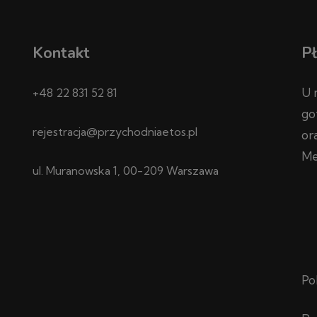
Kontakt
Pł
U 
+48 22 831 52 81
go
rejestracja@przychodniaetos.pl
or
Me
ul. Muranowska 1, 00-209 Warszawa
Po