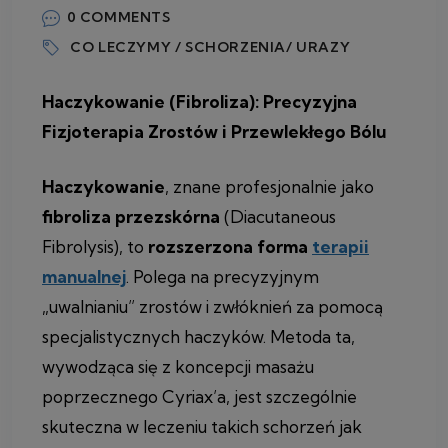
0 COMMENTS
CO LECZYMY / SCHORZENIA/ URAZY
Haczykowanie (Fibroliza): Precyzyjna
Fizjoterapia Zrostów i Przewlekłego Bólu
Haczykowanie
, znane profesjonalnie jako
fibroliza przezskórna
(Diacutaneous
Fibrolysis), to
rozszerzona forma
terapii
manualnej
. Polega na precyzyjnym
„uwalnianiu” zrostów i zwłóknień za pomocą
specjalistycznych haczyków. Metoda ta,
wywodząca się z koncepcji masażu
poprzecznego Cyriax’a, jest szczególnie
skuteczna w leczeniu takich schorzeń jak