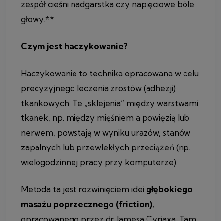
zespół cieśni nadgarstka czy napięciowe bóle
głowy.**
Czym jest haczykowanie?
Haczykowanie to technika opracowana w celu
precyzyjnego leczenia zrostów (adhezji)
tkankowych. Te „sklejenia” między warstwami
tkanek, np. między mięśniem a powięzią lub
nerwem, powstają w wyniku urazów, stanów
zapalnych lub przewlekłych przeciążeń (np.
wielogodzinnej pracy przy komputerze).
Metoda ta jest rozwinięciem idei
głębokiego
masażu poprzecznego (friction)
,
opracowanego przez dr. Jamesa Cyriaxa. Tam,